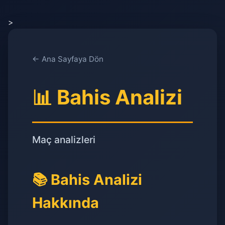
>
← Ana Sayfaya Dön
📊 Bahis Analizi
Maç analizleri
📚 Bahis Analizi
Hakkında