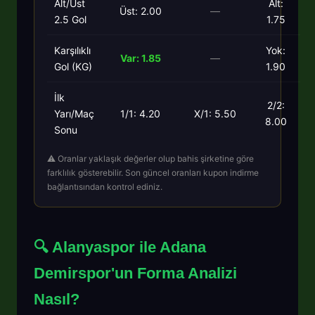
Alt/Üst
Alt:
Üst: 2.00
—
2.5 Gol
1.75
Karşılıklı
Yok:
Var: 1.85
—
Gol (KG)
1.90
İlk
2/2:
Yarı/Maç
1/1: 4.20
X/1: 5.50
8.00
Sonu
⚠️ Oranlar yaklaşık değerler olup bahis şirketine göre
farklılık gösterebilir. Son güncel oranları kupon indirme
bağlantısından kontrol ediniz.
🔍 Alanyaspor ile Adana
Demirspor'un Forma Analizi
Nasıl?