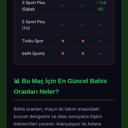
S Sport Plus
✅ Full
✅
✅
(Dijital)
HD
S Sport Plus
✅
✅
✅
(TV)
Tivibu Spor
❌
❌
—
beIN Sports
❌
❌
—
📊 Bu Maç İçin En Güncel Bahis
Oranları Neler?
Bahis oranları, maçın iki takım arasındaki
kuvvet dengesini ve olası sonuçlara ilişkin
beklentileri yansıtır. Alanyaspor ile Adana