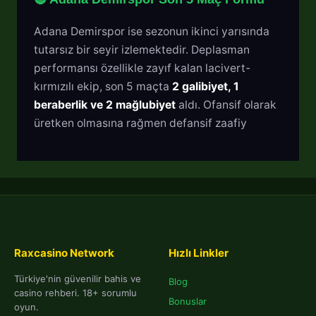
Adana Demirspor ise sezonun ikinci yarısında
tutarsız bir seyir izlemektedir. Deplasman
performansı özellikle zayıf kalan lacivert-
kırmızılı ekip, son 5 maçta
2 galibiyet, 1
beraberlik ve 2 mağlubiyet
aldı. Ofansif olarak
üretken olmasına rağmen defansif zaafiy
Raxcasino Network
Hızlı Linkler
Türkiye'nin güvenilir bahis ve
Blog
casino rehberi. 18+ sorumlu
Bonuslar
oyun.