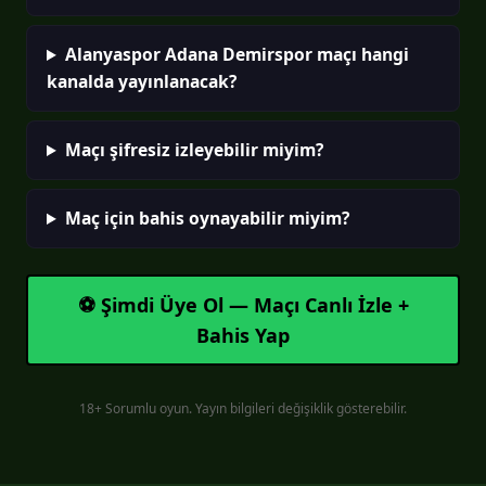
Alanyaspor Adana Demirspor maçı hangi
kanalda yayınlanacak?
Maçı şifresiz izleyebilir miyim?
Maç için bahis oynayabilir miyim?
⚽ Şimdi Üye Ol — Maçı Canlı İzle +
Bahis Yap
18+ Sorumlu oyun. Yayın bilgileri değişiklik gösterebilir.