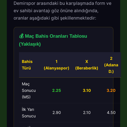
Demirspor arasındaki bu karşılaşmada form ve
ev sahibi avantajı göz önüne alındığında,
oranlar aşağıdaki gibi şekillenmektedir:
💰 Maç Bahis Oranları Tablosu
(Yaklaşık)
2
Bahis
1
X
(Adana
Türü
(Alanyaspor)
(Beraberlik)
D.)
Maç
Sonucu
2.25
3.10
3.20
(MS)
İlk Yarı
2.90
2.10
4.50
Sonucu