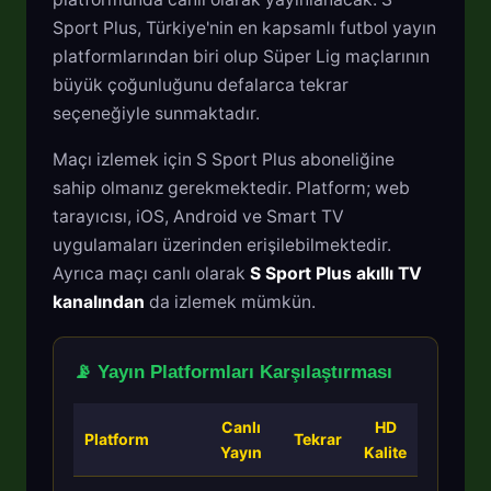
Sport Plus, Türkiye'nin en kapsamlı futbol yayın
platformlarından biri olup Süper Lig maçlarının
büyük çoğunluğunu defalarca tekrar
seçeneğiyle sunmaktadır.
Maçı izlemek için S Sport Plus aboneliğine
sahip olmanız gerekmektedir. Platform; web
tarayıcısı, iOS, Android ve Smart TV
uygulamaları üzerinden erişilebilmektedir.
Ayrıca maçı canlı olarak
S Sport Plus akıllı TV
kanalından
da izlemek mümkün.
📡 Yayın Platformları Karşılaştırması
Canlı
HD
Platform
Tekrar
Yayın
Kalite