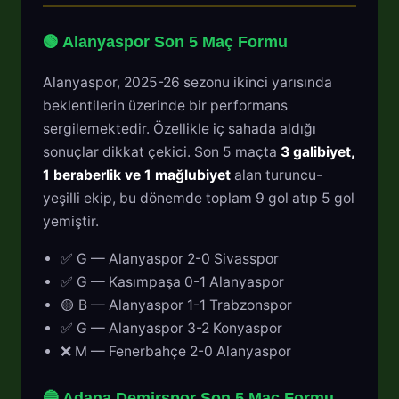
🟢 Alanyaspor Son 5 Maç Formu
Alanyaspor, 2025-26 sezonu ikinci yarısında
beklentilerin üzerinde bir performans
sergilemektedir. Özellikle iç sahada aldığı
sonuçlar dikkat çekici. Son 5 maçta
3 galibiyet,
1 beraberlik ve 1 mağlubiyet
alan turuncu-
yeşilli ekip, bu dönemde toplam 9 gol atıp 5 gol
yemiştir.
✅ G — Alanyaspor 2-0 Sivasspor
✅ G — Kasımpaşa 0-1 Alanyaspor
🟡 B — Alanyaspor 1-1 Trabzonspor
✅ G — Alanyaspor 3-2 Konyaspor
❌ M — Fenerbahçe 2-0 Alanyaspor
🔵 Adana Demirspor Son 5 Maç Formu