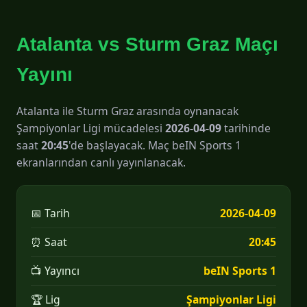
Atalanta vs Sturm Graz Maçı
Yayını
Atalanta ile Sturm Graz arasında oynanacak
Şampiyonlar Ligi mücadelesi
2026-04-09
tarihinde
saat
20:45
'de başlayacak. Maç beIN Sports 1
ekranlarından canlı yayınlanacak.
📅 Tarih
2026-04-09
⏰ Saat
20:45
📺 Yayıncı
beIN Sports 1
🏆 Lig
Şampiyonlar Ligi