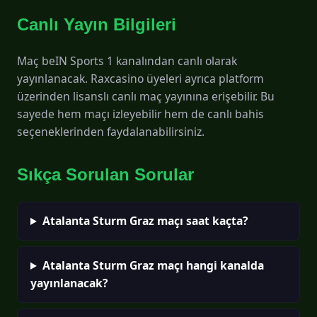
Canlı Yayın Bilgileri
Maç beIN Sports 1 kanalından canlı olarak
yayınlanacak. Raxcasino üyeleri ayrıca platform
üzerinden lisanslı canlı maç yayınına erişebilir. Bu
sayede hem maçı izleyebilir hem de canlı bahis
seçeneklerinden faydalanabilirsiniz.
Sıkça Sorulan Sorular
Atalanta Sturm Graz maçı saat kaçta?
Atalanta Sturm Graz maçı hangi kanalda
yayınlanacak?