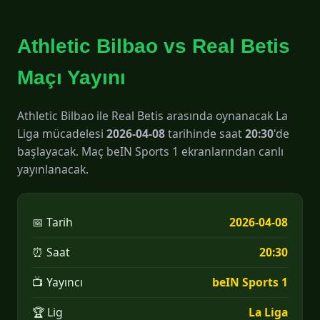
Athletic Bilbao vs Real Betis
Maçı Yayını
Athletic Bilbao ile Real Betis arasında oynanacak La
Liga mücadelesi
2026-04-08
tarihinde saat
20:30
'de
başlayacak. Maç beIN Sports 1 ekranlarından canlı
yayınlanacak.
📅 Tarih
2026-04-08
⏰ Saat
20:30
📺 Yayıncı
beIN Sports 1
🏆 Lig
La Liga