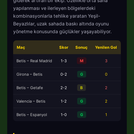
giderek artıran bir ekip. Özellikle orta saha
yapılanması ve ilerleyen bölgelerdeki
kombinasyonlarla tehlike yaratan Yeşil-
Beyazlılar, uzak sahada baskı altında oyunu
yönetme konusunda güçlükler yaşayabiliyor.
Maç
Skor
Sonuç
Yenilen Gol
Betis – Real Madrid
1-3
M
3
Girona – Betis
0-2
G
0
Betis – Getafe
2-2
B
2
Valencia – Betis
1-2
G
2
Betis – Espanyol
1-0
G
1