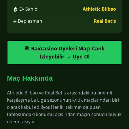
🏠 Ev Sahibi
Athletic Bilbao
✈️ Deplasman
Real Betis
🎯 Raxcasino Üyeleri Maçı Canlı
İzleyebilir → Üye Ol
Maç Hakkında
Athletic Bilbao ve Real Betis arasındaki bu önemli
karşılaşma La Liga sezonunun kritik maçlarından biri
olarak kabul ediliyor. Her iki takımın da puan
tablosundaki konumu açısından maçın sonucu büyük
önem taşıyor.