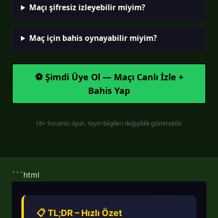
Maçı şifresiz izleyebilir miyim?
Maç için bahis oynayabilir miyim?
⚽ Şimdi Üye Ol — Maçı Canlı İzle +
Bahis Yap
18+ Sorumlu oyun. Yayın bilgileri değişiklik gösterebilir.
```html
📋 TL;DR – Hızlı Özet