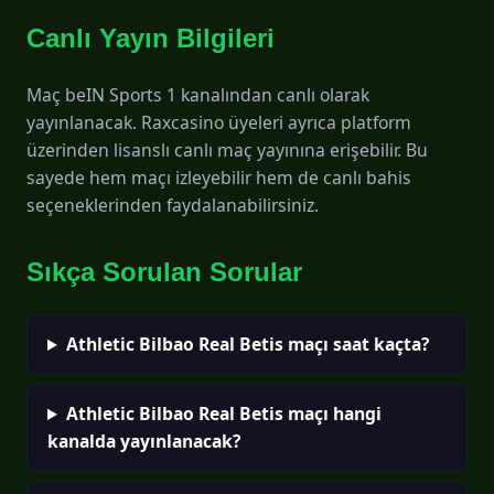
Canlı Yayın Bilgileri
Maç beIN Sports 1 kanalından canlı olarak
yayınlanacak. Raxcasino üyeleri ayrıca platform
üzerinden lisanslı canlı maç yayınına erişebilir. Bu
sayede hem maçı izleyebilir hem de canlı bahis
seçeneklerinden faydalanabilirsiniz.
Sıkça Sorulan Sorular
Athletic Bilbao Real Betis maçı saat kaçta?
Athletic Bilbao Real Betis maçı hangi
kanalda yayınlanacak?