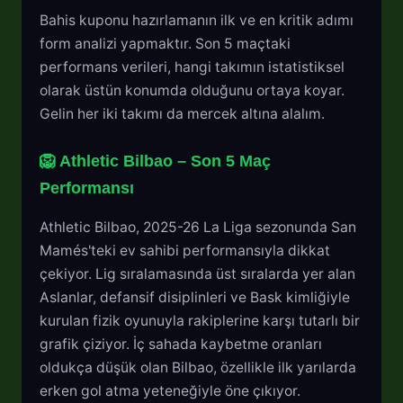
Bahis kuponu hazırlamanın ilk ve en kritik adımı
form analizi yapmaktır. Son 5 maçtaki
performans verileri, hangi takımın istatistiksel
olarak üstün konumda olduğunu ortaya koyar.
Gelin her iki takımı da mercek altına alalım.
🦁 Athletic Bilbao – Son 5 Maç
Performansı
Athletic Bilbao, 2025-26 La Liga sezonunda San
Mamés'teki ev sahibi performansıyla dikkat
çekiyor. Lig sıralamasında üst sıralarda yer alan
Aslanlar, defansif disiplinleri ve Bask kimliğiyle
kurulan fizik oyunuyla rakiplerine karşı tutarlı bir
grafik çiziyor. İç sahada kaybetme oranları
oldukça düşük olan Bilbao, özellikle ilk yarılarda
erken gol atma yeteneğiyle öne çıkıyor.