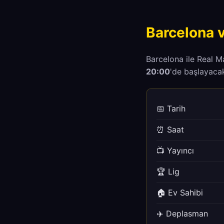
Barcelona v
Barcelona ile Real 
20:00
'de başlayacak
📅 Tarih
⏰ Saat
📺 Yayıncı
🏆 Lig
🏠 Ev Sahibi
✈️ Deplasman