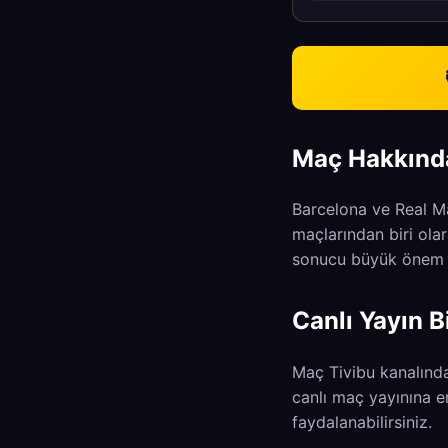
Maç Hakkınd
Barcelona ve Real Ma
maçlarından biri ola
sonucu büyük önem t
Canlı Yayın Bi
Maç Tivibu kanalında
canlı maç yayınına e
faydalanabilirsiniz.