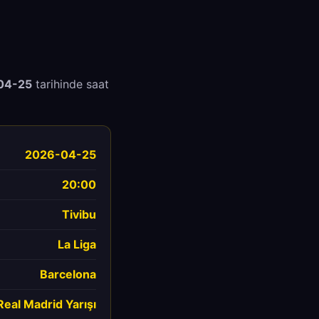
04-25
tarihinde saat
2026-04-25
20:00
Tivibu
La Liga
Barcelona
Real Madrid Yarışı