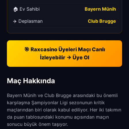
🏠 Ev Sahibi
Bayern Münih
✈️ Deplasman
Club Brugge
🎯 Raxcasino Üyeleri Maçı Canlı
İzleyebilir → Üye Ol
Maç Hakkında
Bayern Münih ve Club Brugge arasındaki bu önemli
karşılaşma Şampiyonlar Ligi sezonunun kritik
maçlarından biri olarak kabul ediliyor. Her iki takımın
da puan tablosundaki konumu açısından maçın
sonucu büyük önem taşıyor.