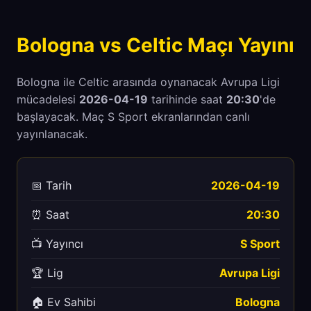
Bologna vs Celtic Maçı Yayını
Bologna ile Celtic arasında oynanacak Avrupa Ligi
mücadelesi
2026-04-19
tarihinde saat
20:30
'de
başlayacak. Maç S Sport ekranlarından canlı
yayınlanacak.
📅 Tarih
2026-04-19
⏰ Saat
20:30
📺 Yayıncı
S Sport
🏆 Lig
Avrupa Ligi
🏠 Ev Sahibi
Bologna