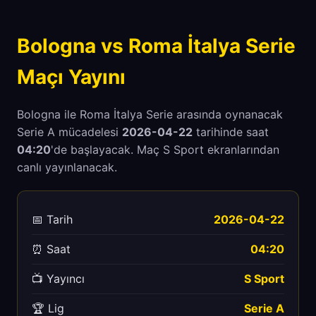
Bologna vs Roma İtalya Serie
Maçı Yayını
Bologna ile Roma İtalya Serie arasında oynanacak
Serie A mücadelesi
2026-04-22
tarihinde saat
04:20
'de başlayacak. Maç S Sport ekranlarından
canlı yayınlanacak.
📅 Tarih
2026-04-22
⏰ Saat
04:20
📺 Yayıncı
S Sport
🏆 Lig
Serie A