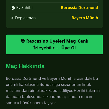
🏠 Ev Sahibi
Borussia Dortmund
✈️ Deplasman
Bayern Münih
🎯 Raxcasino Üyeleri Maçı Canlı
İzleyebilir → Üye Ol
Maç Hakkında
Borussia Dortmund ve Bayern Münih arasındaki bu
önemli karşılaşma Bundesliga sezonunun kritik
maçlarından biri olarak kabul ediliyor. Her iki takımın
da puan tablosundaki konumu açısından maçın
sonucu büyük önem taşıyor.