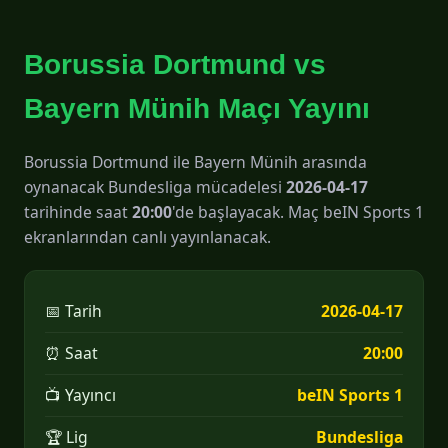
Borussia Dortmund vs
Bayern Münih Maçı Yayını
Borussia Dortmund ile Bayern Münih arasında
oynanacak Bundesliga mücadelesi
2026-04-17
tarihinde saat
20:00
'de başlayacak. Maç beIN Sports 1
ekranlarından canlı yayınlanacak.
📅 Tarih
2026-04-17
⏰ Saat
20:00
📺 Yayıncı
beIN Sports 1
🏆 Lig
Bundesliga