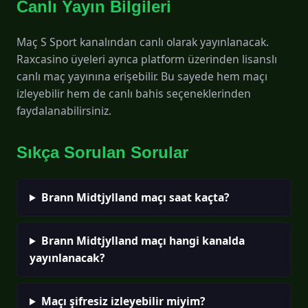
Canlı Yayın Bilgileri
Maç S Sport kanalından canlı olarak yayınlanacak.
Raxcasino üyeleri ayrıca platform üzerinden lisanslı
canlı maç yayınına erişebilir. Bu sayede hem maçı
izleyebilir hem de canlı bahis seçeneklerinden
faydalanabilirsiniz.
Sıkça Sorulan Sorular
Brann Midtjylland maçı saat kaçta?
Brann Midtjylland maçı hangi kanalda
yayınlanacak?
Maçı şifresiz izleyebilir miyim?