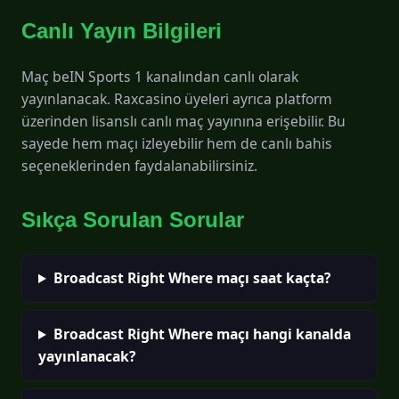
Canlı Yayın Bilgileri
Maç beIN Sports 1 kanalından canlı olarak
yayınlanacak. Raxcasino üyeleri ayrıca platform
üzerinden lisanslı canlı maç yayınına erişebilir. Bu
sayede hem maçı izleyebilir hem de canlı bahis
seçeneklerinden faydalanabilirsiniz.
Sıkça Sorulan Sorular
Broadcast Right Where maçı saat kaçta?
Broadcast Right Where maçı hangi kanalda
yayınlanacak?