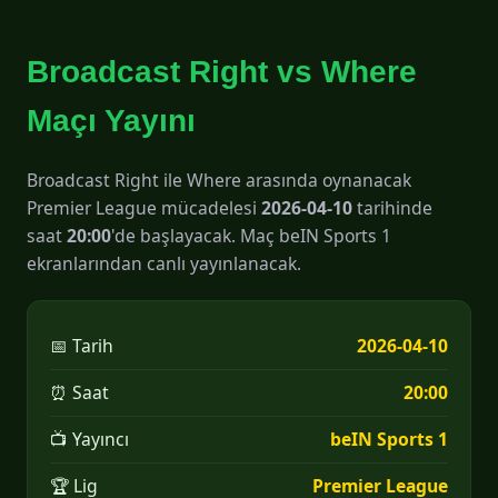
Broadcast Right vs Where
Maçı Yayını
Broadcast Right ile Where arasında oynanacak
Premier League mücadelesi
2026-04-10
tarihinde
saat
20:00
'de başlayacak. Maç beIN Sports 1
ekranlarından canlı yayınlanacak.
📅 Tarih
2026-04-10
⏰ Saat
20:00
📺 Yayıncı
beIN Sports 1
🏆 Lig
Premier League