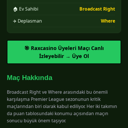
🏠 Ev Sahibi
Broadcast Right
✈️ Deplasman
Where
🎯 Raxcasino Üyeleri Maçı Canlı
İzleyebilir → Üye Ol
Maç Hakkında
Broadcast Right ve Where arasındaki bu önemli
karşılaşma Premier League sezonunun kritik
maçlarından biri olarak kabul ediliyor. Her iki takımın
da puan tablosundaki konumu açısından maçın
sonucu büyük önem taşıyor.