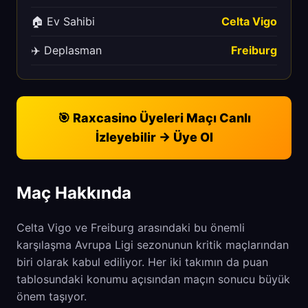
🏠 Ev Sahibi
Celta Vigo
✈️ Deplasman
Freiburg
🎯 Raxcasino Üyeleri Maçı Canlı
İzleyebilir → Üye Ol
Maç Hakkında
Celta Vigo ve Freiburg arasındaki bu önemli
karşılaşma Avrupa Ligi sezonunun kritik maçlarından
biri olarak kabul ediliyor. Her iki takımın da puan
tablosundaki konumu açısından maçın sonucu büyük
önem taşıyor.