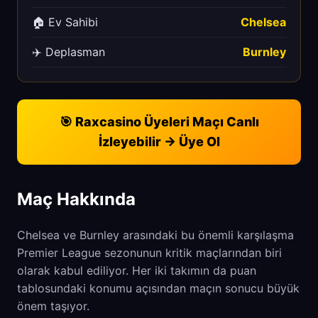
🏠 Ev Sahibi
Chelsea
✈️ Deplasman
Burnley
🎯 Raxcasino Üyeleri Maçı Canlı
İzleyebilir → Üye Ol
Maç Hakkında
Chelsea ve Burnley arasındaki bu önemli karşılaşma
Premier League sezonunun kritik maçlarından biri
olarak kabul ediliyor. Her iki takımın da puan
tablosundaki konumu açısından maçın sonucu büyük
önem taşıyor.