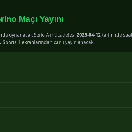
rino Maçı Yayını
sında oynanacak Serie A mücadelesi
2026-04-12
tarihinde saa
 Sports 1 ekranlarından canlı yayınlanacak.