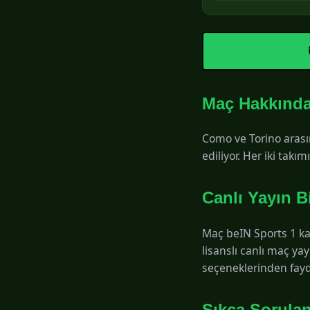
Maç Hakkınd
Como ve Torino arası
ediliyor. Her iki ta
Canlı Yayın Bi
Maç beIN Sports 1 ka
lisanslı canlı maç ya
seçeneklerinden fayda
Sıkça Sorulan