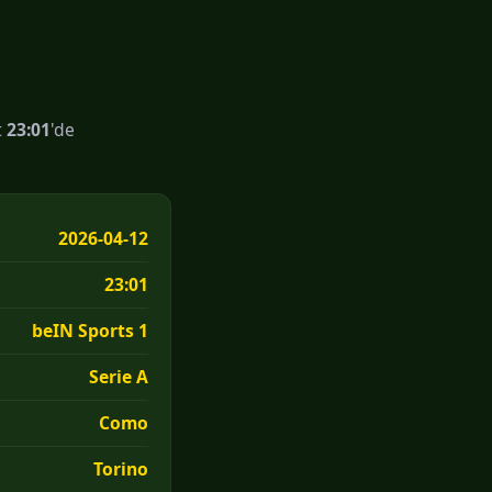
t
23:01
'de
2026-04-12
23:01
beIN Sports 1
Serie A
Como
Torino