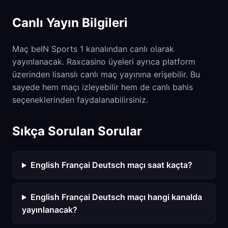
Canlı Yayın Bilgileri
Maç beIN Sports 1 kanalından canlı olarak
yayınlanacak. Raxcasino üyeleri ayrıca platform
üzerinden lisanslı canlı maç yayınına erişebilir. Bu
sayede hem maçı izleyebilir hem de canlı bahis
seçeneklerinden faydalanabilirsiniz.
Sıkça Sorulan Sorular
English Françai Deutsch maçı saat kaçta?
English Françai Deutsch maçı hangi kanalda
yayınlanacak?