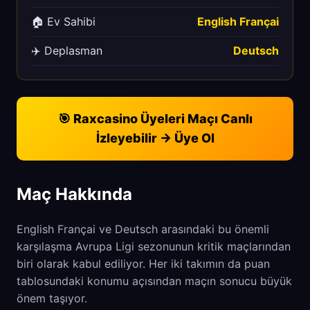
🏠 Ev Sahibi
English Françai
✈️ Deplasman
Deutsch
🎯 Raxcasino Üyeleri Maçı Canlı
İzleyebilir → Üye Ol
Maç Hakkında
English Françai ve Deutsch arasındaki bu önemli
karşılaşma Avrupa Ligi sezonunun kritik maçlarından
biri olarak kabul ediliyor. Her iki takımın da puan
tablosundaki konumu açısından maçın sonucu büyük
önem taşıyor.