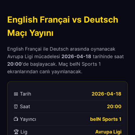
English Françai vs Deutsch
Maçı Yayını
English Françai ile Deutsch arasında oynanacak
Avrupa Ligi mücadelesi
2026-04-18
tarihinde saat
20:00
'de başlayacak. Maç beIN Sports 1
ekranlarından canlı yayınlanacak.
📅 Tarih
2026-04-18
⏰ Saat
20:00
📺 Yayıncı
beIN Sports 1
🏆 Lig
Avrupa Ligi