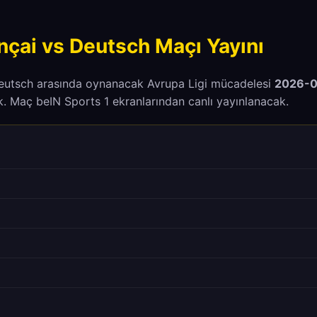
nçai vs Deutsch Maçı Yayını
 Deutsch arasında oynanacak Avrupa Ligi mücadelesi
2026-0
. Maç beIN Sports 1 ekranlarından canlı yayınlanacak.