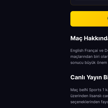
Maç Hakkınd
English Françai ve D
maçlarından biri ola
sonucu büyük önem t
Canlı Yayın Bi
Maç beIN Sports 1 ka
üzerinden lisanslı ca
seçeneklerinden fayda