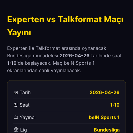
Experten vs Talkformat Maçı
Yayını
Experten ile Talkformat arasında oynanacak
Bundesliga mücadelesi
2026-04-26
tarihinde saat
1:10
'de başlayacak. Maç beIN Sports 1
ekranlarından canlı yayınlanacak.
📅 Tarih
2026-04-26
⏰ Saat
1:10
📺 Yayıncı
beIN Sports 1
🏆 Lig
Bundesliga