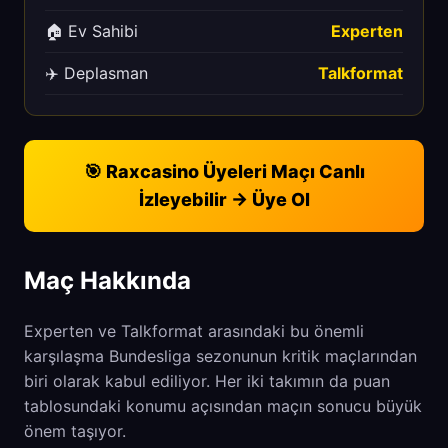
🏠 Ev Sahibi
Experten
✈️ Deplasman
Talkformat
🎯 Raxcasino Üyeleri Maçı Canlı
İzleyebilir → Üye Ol
Maç Hakkında
Experten ve Talkformat arasındaki bu önemli
karşılaşma Bundesliga sezonunun kritik maçlarından
biri olarak kabul ediliyor. Her iki takımın da puan
tablosundaki konumu açısından maçın sonucu büyük
önem taşıyor.