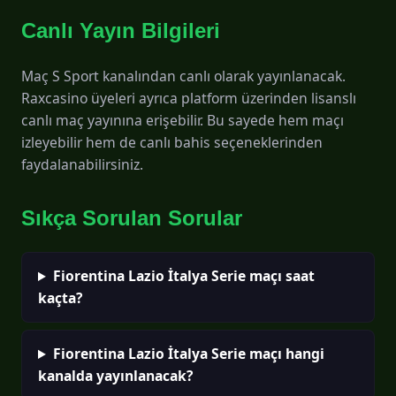
Canlı Yayın Bilgileri
Maç S Sport kanalından canlı olarak yayınlanacak.
Raxcasino üyeleri ayrıca platform üzerinden lisanslı
canlı maç yayınına erişebilir. Bu sayede hem maçı
izleyebilir hem de canlı bahis seçeneklerinden
faydalanabilirsiniz.
Sıkça Sorulan Sorular
Fiorentina Lazio İtalya Serie maçı saat
kaçta?
Fiorentina Lazio İtalya Serie maçı hangi
kanalda yayınlanacak?