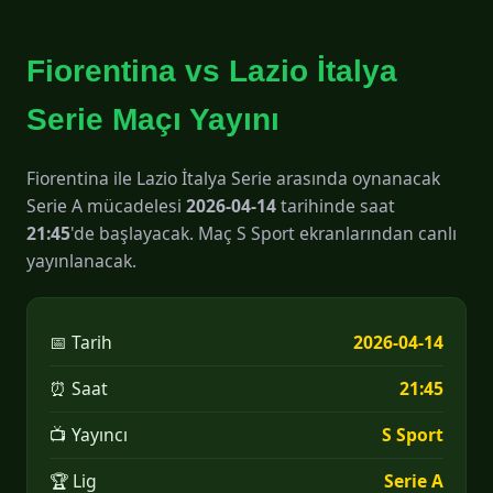
Fiorentina vs Lazio İtalya
Serie Maçı Yayını
Fiorentina ile Lazio İtalya Serie arasında oynanacak
Serie A mücadelesi
2026-04-14
tarihinde saat
21:45
'de başlayacak. Maç S Sport ekranlarından canlı
yayınlanacak.
📅 Tarih
2026-04-14
⏰ Saat
21:45
📺 Yayıncı
S Sport
🏆 Lig
Serie A