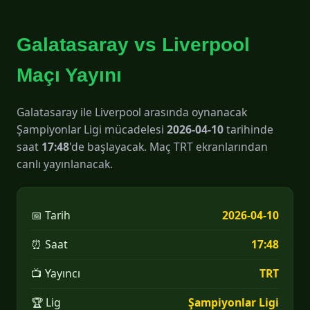
Galatasaray vs Liverpool
Maçı Yayını
Galatasaray ile Liverpool arasında oynanacak
Şampiyonlar Ligi mücadelesi
2026-04-10
tarihinde
saat
17:48
'de başlayacak. Maç TRT ekranlarından
canlı yayınlanacak.
📅 Tarih
2026-04-10
⏰ Saat
17:48
📺 Yayıncı
TRT
🏆 Lig
Şampiyonlar Ligi