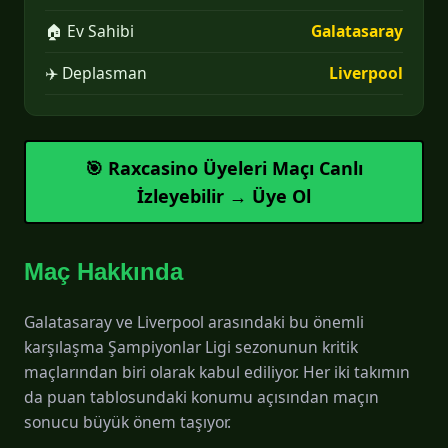
🏠 Ev Sahibi
Galatasaray
✈️ Deplasman
Liverpool
🎯 Raxcasino Üyeleri Maçı Canlı
İzleyebilir → Üye Ol
Maç Hakkında
Galatasaray ve Liverpool arasındaki bu önemli
karşılaşma Şampiyonlar Ligi sezonunun kritik
maçlarından biri olarak kabul ediliyor. Her iki takımın
da puan tablosundaki konumu açısından maçın
sonucu büyük önem taşıyor.