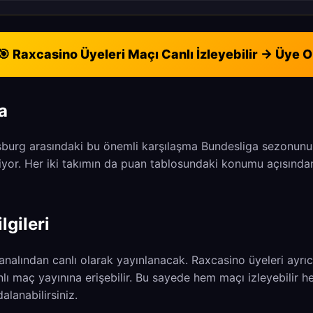
🎯 Raxcasino Üyeleri Maçı Canlı İzleyebilir → Üye O
a
burg arasındaki bu önemli karşılaşma Bundesliga sezonunun
iliyor. Her iki takımın da puan tablosundaki konumu açısınd
lgileri
nalından canlı olarak yayınlanacak. Raxcasino üyeleri ayrı
nlı maç yayınına erişebilir. Bu sayede hem maçı izleyebilir h
lanabilirsiniz.