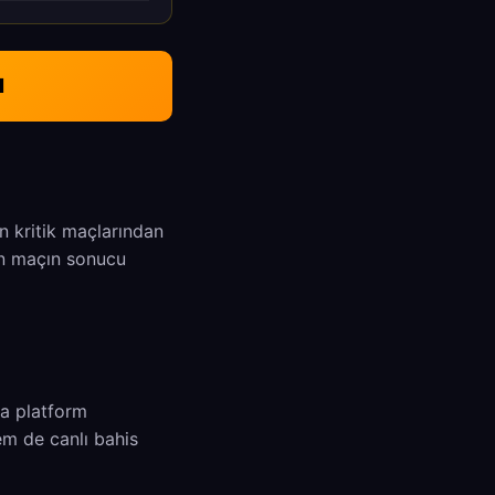
l
 kritik maçlarından
an maçın sonucu
ca platform
em de canlı bahis