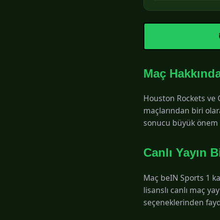
Maç Hakkınd
Houston Rockets ve G
maçlarından biri ola
sonucu büyük önem t
Canlı Yayın Bi
Maç beIN Sports 1 ka
lisanslı canlı maç ya
seçeneklerinden fayda