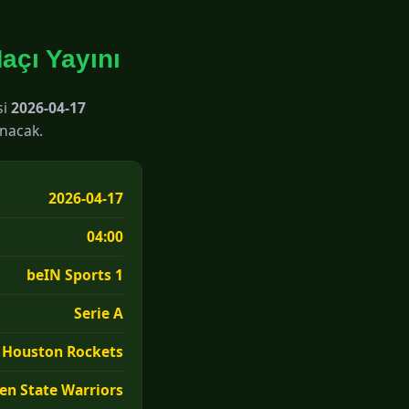
açı Yayını
si
2026-04-17
anacak.
2026-04-17
04:00
beIN Sports 1
Serie A
Houston Rockets
en State Warriors