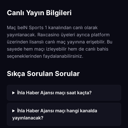
Canlı Yayın Bilgileri
Maç beIN Sports 1 kanalından canlı olarak
yayınlanacak. Raxcasino üyeleri ayrıca platform
üzerinden lisanslı canlı maç yayınına erişebilir. Bu
sayede hem maçı izleyebilir hem de canlı bahis
seçeneklerinden faydalanabilirsiniz.
Sıkça Sorulan Sorular
İhla Haber Ajansı maçı saat kaçta?
İhla Haber Ajansı maçı hangi kanalda
yayınlanacak?