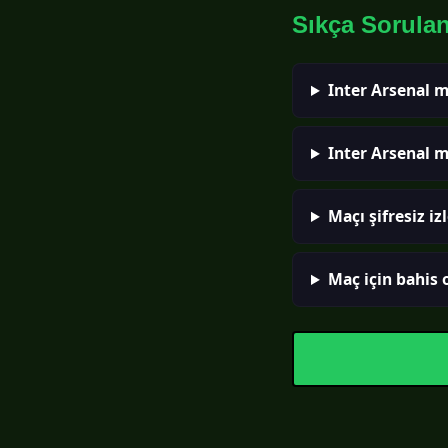
Sıkça Sorulan
Inter Arsenal m
Inter Arsenal 
Maçı şifresiz iz
Maç için bahis 