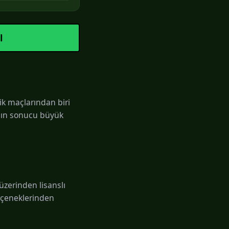
l
ik maçlarından biri
açın sonucu büyük
üzerinden lisanslı
seçeneklerinden