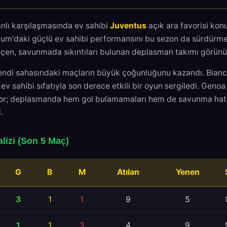
anlı karşılaşmasında ev sahibi
Juventus
açık ara favorisi ko
dium'daki güçlü ev sahibi performansını bu sezon da sürdürm
eçen, savunmada sıkıntıları bulunan deplasman takımı görü
ndi sahasındaki maçların büyük çoğunluğunu kazandı. Biancone
ı ev sahibi sıfatıyla son derece etkili bir oyun sergiledi. Gen
ıyor; deplasmanda hem gol bulamamaları hem de savunma hata
.
lizi (Son 5 Maç)
G
B
M
Atılan
Yenen
3
1
1
9
5
1
1
3
4
9