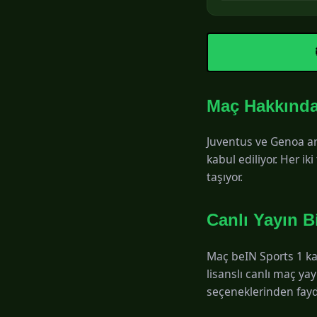
Maç Hakkınd
Juventus ve Genoa ar
kabul ediliyor. Her
taşıyor.
Canlı Yayın Bi
Maç beIN Sports 1 ka
lisanslı canlı maç ya
seçeneklerinden fayda