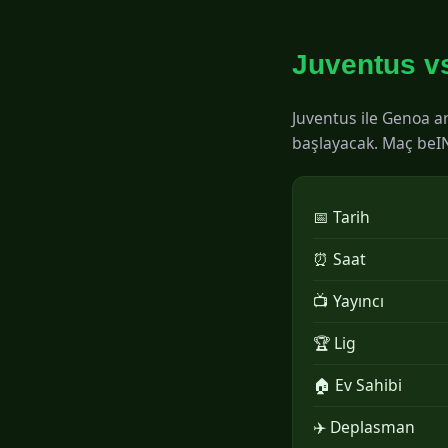
Juventus v
Juventus ile Genoa 
başlayacak. Maç beIN
📅 Tarih
⏰ Saat
📺 Yayıncı
🏆 Lig
🏠 Ev Sahibi
✈️ Deplasman