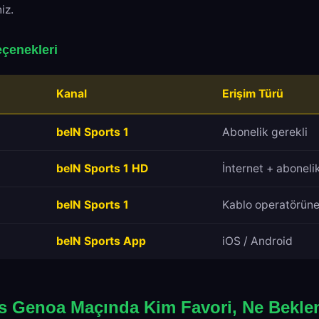
iz.
eçenekleri
Kanal
Erişim Türü
beIN Sports 1
Abonelik gerekli
beIN Sports 1 HD
İnternet + aboneli
beIN Sports 1
Kablo operatörüne
beIN Sports App
iOS / Android
s Genoa Maçında Kim Favori, Ne Beklen