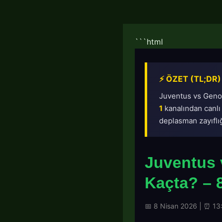
```html
⚡ ÖZET (TL;DR)
Juventus vs Geno
1
kanalından canlı
deplasman zayıflı
Juventus 
Kaçta? – 
📅 8 Nisan 2026 | ⏰ 13: