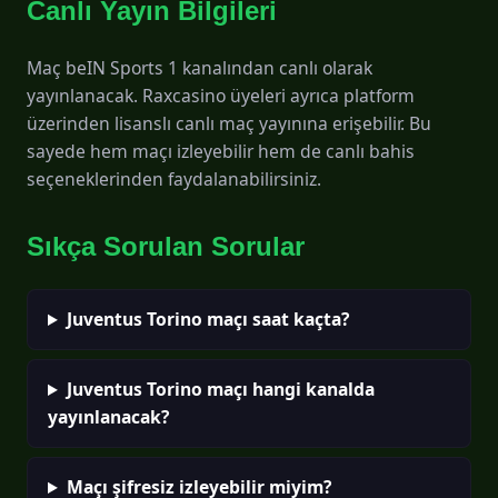
Canlı Yayın Bilgileri
Maç beIN Sports 1 kanalından canlı olarak
yayınlanacak. Raxcasino üyeleri ayrıca platform
üzerinden lisanslı canlı maç yayınına erişebilir. Bu
sayede hem maçı izleyebilir hem de canlı bahis
seçeneklerinden faydalanabilirsiniz.
Sıkça Sorulan Sorular
Juventus Torino maçı saat kaçta?
Juventus Torino maçı hangi kanalda
yayınlanacak?
Maçı şifresiz izleyebilir miyim?