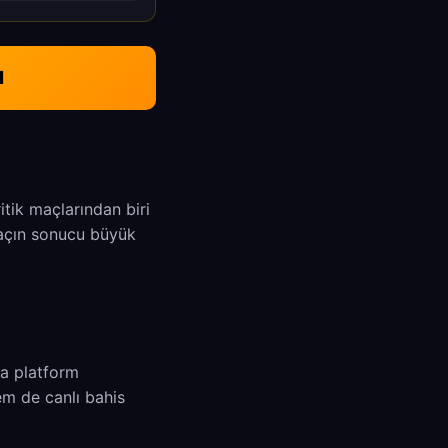
l
tik maçlarından biri
maçın sonucu büyük
ca platform
em de canlı bahis