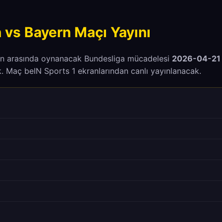
 vs Bayern Maçı Yayını
rn arasında oynanacak Bundesliga mücadelesi
2026-04-21
. Maç beIN Sports 1 ekranlarından canlı yayınlanacak.