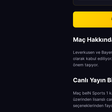
Maç Hakkınd
Leverkusen ve Bayern
olarak kabul ediliyo
önem taşıyor.
Canlı Yayın Bi
Maç beIN Sports 1 ka
üzerinden lisanslı ca
seçeneklerinden fayda