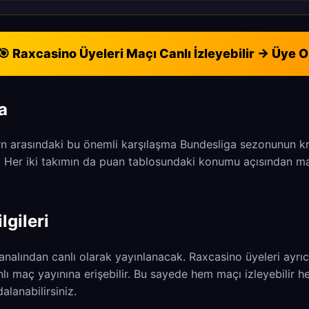
🎯 Raxcasino Üyeleri Maçı Canlı İzleyebilir → Üye O
a
 arasındaki bu önemli karşılaşma Bundesliga sezonunun kri
r. Her iki takımın da puan tablosundaki konumu açısından 
lgileri
nalından canlı olarak yayınlanacak. Raxcasino üyeleri ayrı
nlı maç yayınına erişebilir. Bu sayede hem maçı izleyebilir h
lanabilirsiniz.