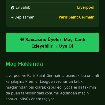
🏠 Ev Sahibi
Liverpool
✈️ Deplasman
Paris Saint Germain
🎯 Raxcasino Üyeleri Maçı Canlı
İzleyebilir → Üye Ol
Maç Hakkında
Liverpool ve Paris Saint Germain arasındaki bu önemli
karşılaşma Premier League sezonunun kritik
maçlarından biri olarak kabul ediliyor. Her iki takımın
da puan tablosundaki konumu açısından maçın
sonucu büyük önem taşıyor.