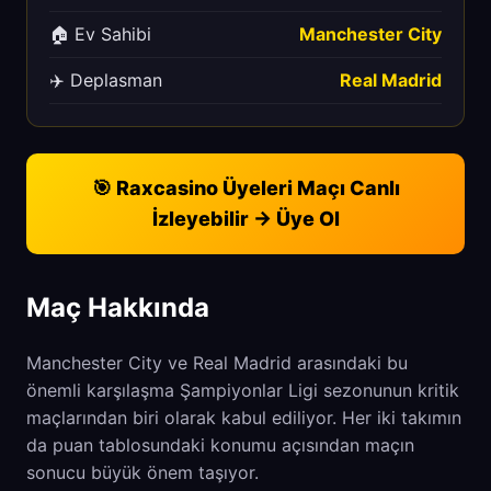
🏠 Ev Sahibi
Manchester City
✈️ Deplasman
Real Madrid
🎯 Raxcasino Üyeleri Maçı Canlı
İzleyebilir → Üye Ol
Maç Hakkında
Manchester City ve Real Madrid arasındaki bu
önemli karşılaşma Şampiyonlar Ligi sezonunun kritik
maçlarından biri olarak kabul ediliyor. Her iki takımın
da puan tablosundaki konumu açısından maçın
sonucu büyük önem taşıyor.