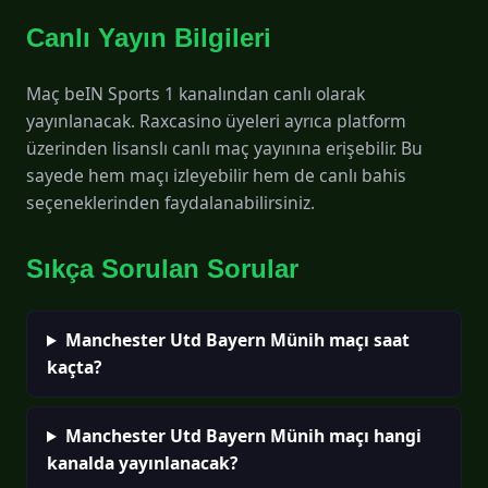
Canlı Yayın Bilgileri
Maç beIN Sports 1 kanalından canlı olarak
yayınlanacak. Raxcasino üyeleri ayrıca platform
üzerinden lisanslı canlı maç yayınına erişebilir. Bu
sayede hem maçı izleyebilir hem de canlı bahis
seçeneklerinden faydalanabilirsiniz.
Sıkça Sorulan Sorular
Manchester Utd Bayern Münih maçı saat
kaçta?
Manchester Utd Bayern Münih maçı hangi
kanalda yayınlanacak?