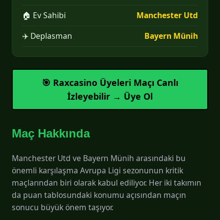
🏠 Ev Sahibi
Manchester Utd
✈️ Deplasman
Bayern Münih
🎯 Raxcasino Üyeleri Maçı Canlı
İzleyebilir → Üye Ol
Maç Hakkında
Manchester Utd ve Bayern Münih arasındaki bu
önemli karşılaşma Avrupa Ligi sezonunun kritik
maçlarından biri olarak kabul ediliyor. Her iki takımın
da puan tablosundaki konumu açısından maçın
sonucu büyük önem taşıyor.