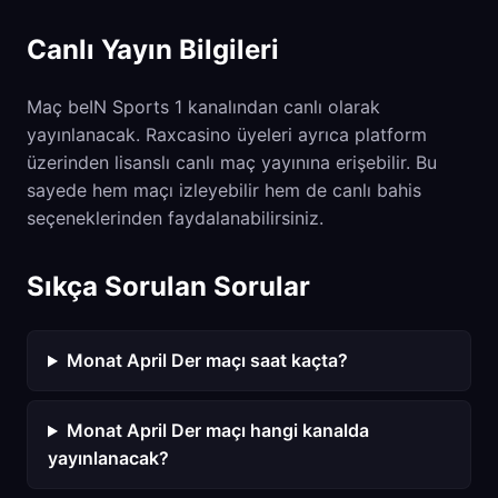
Canlı Yayın Bilgileri
Maç beIN Sports 1 kanalından canlı olarak
yayınlanacak. Raxcasino üyeleri ayrıca platform
üzerinden lisanslı canlı maç yayınına erişebilir. Bu
sayede hem maçı izleyebilir hem de canlı bahis
seçeneklerinden faydalanabilirsiniz.
Sıkça Sorulan Sorular
Monat April Der maçı saat kaçta?
Monat April Der maçı hangi kanalda
yayınlanacak?