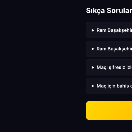
Sıkça Sorula
Ram Başakşehir
Ram Başakşehir
Maçı şifresiz iz
Maç için bahis 