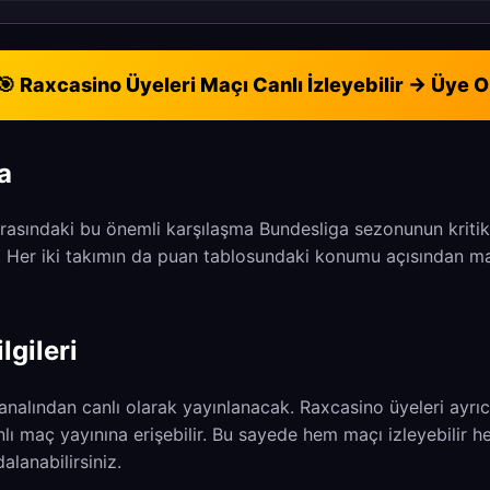
🎯 Raxcasino Üyeleri Maçı Canlı İzleyebilir → Üye O
a
asındaki bu önemli karşılaşma Bundesliga sezonunun kritik
r. Her iki takımın da puan tablosundaki konumu açısından 
lgileri
nalından canlı olarak yayınlanacak. Raxcasino üyeleri ayrı
nlı maç yayınına erişebilir. Bu sayede hem maçı izleyebilir h
lanabilirsiniz.