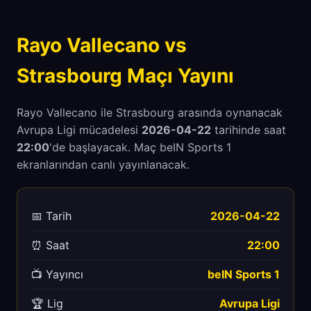
Rayo Vallecano vs
Strasbourg Maçı Yayını
Rayo Vallecano ile Strasbourg arasında oynanacak
Avrupa Ligi mücadelesi
2026-04-22
tarihinde saat
22:00
'de başlayacak. Maç beIN Sports 1
ekranlarından canlı yayınlanacak.
📅 Tarih
2026-04-22
⏰ Saat
22:00
📺 Yayıncı
beIN Sports 1
🏆 Lig
Avrupa Ligi