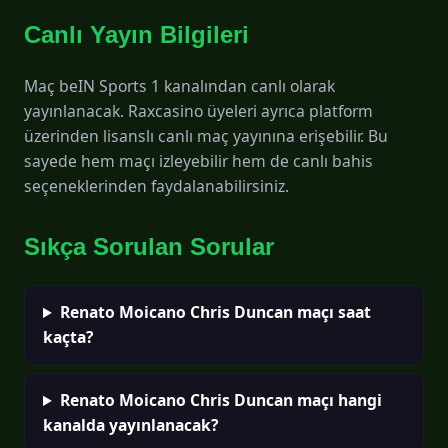
Canlı Yayın Bilgileri
Maç beIN Sports 1 kanalından canlı olarak
yayınlanacak. Raxcasino üyeleri ayrıca platform
üzerinden lisanslı canlı maç yayınına erişebilir. Bu
sayede hem maçı izleyebilir hem de canlı bahis
seçeneklerinden faydalanabilirsiniz.
Sıkça Sorulan Sorular
Renato Moicano Chris Duncan maçı saat
kaçta?
Renato Moicano Chris Duncan maçı hangi
kanalda yayınlanacak?