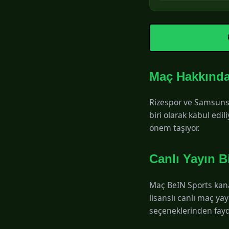
Maç Hakkınd
Rizespor ve Samsuns
biri olarak kabul ed
önem taşıyor.
Canlı Yayın Bi
Maç BeIN Sports kana
lisanslı canlı maç ya
seçeneklerinden fayda