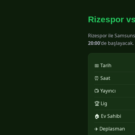
Rizespor v
Rizespor ile Samsun
20:00
'de başlayacak.
📅 Tarih
⏰ Saat
📺 Yayıncı
🏆 Lig
🏠 Ev Sahibi
✈️ Deplasman