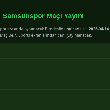
s Samsunspor Maçı Yayını
spor arasında oynanacak Bundesliga mücadelesi
2026-04-14
 Maç BeIN Sports ekranlarından canlı yayınlanacak.