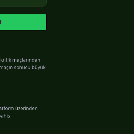
l
kritik maçlarından
an maçın sonucu büyük
latform üzerinden
bahis