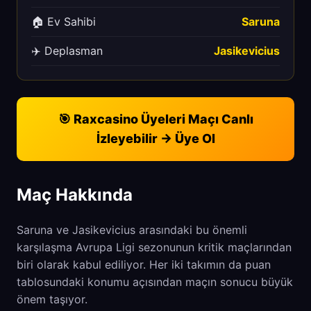
🏠 Ev Sahibi
Saruna
✈️ Deplasman
Jasikevicius
🎯 Raxcasino Üyeleri Maçı Canlı
İzleyebilir → Üye Ol
Maç Hakkında
Saruna ve Jasikevicius arasındaki bu önemli
karşılaşma Avrupa Ligi sezonunun kritik maçlarından
biri olarak kabul ediliyor. Her iki takımın da puan
tablosundaki konumu açısından maçın sonucu büyük
önem taşıyor.