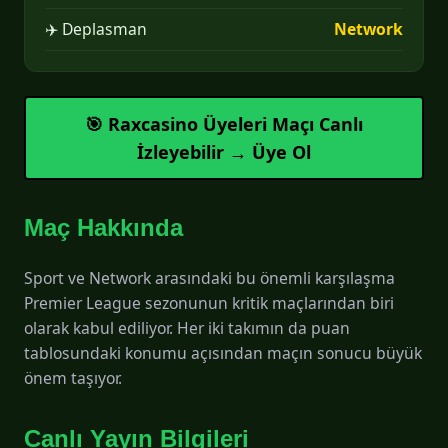
✈️ Deplasman
Network
🎯 Raxcasino Üyeleri Maçı Canlı
İzleyebilir → Üye Ol
Maç Hakkında
Sport ve Network arasındaki bu önemli karşılaşma
Premier League sezonunun kritik maçlarından biri
olarak kabul ediliyor. Her iki takımın da puan
tablosundaki konumu açısından maçın sonucu büyük
önem taşıyor.
Canlı Yayın Bilgileri