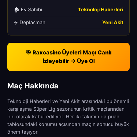
🏠 Ev Sahibi
Teknoloji Haberleri
✈️ Deplasman
Yeni Akit
🎯 Raxcasino Üyeleri Maçı Canlı
İzleyebilir → Üye Ol
Maç Hakkında
Teknoloji Haberleri ve Yeni Akit arasındaki bu önemli
karşılaşma Süper Lig sezonunun kritik maçlarından
biri olarak kabul ediliyor. Her iki takımın da puan
tablosundaki konumu açısından maçın sonucu büyük
önem taşıyor.