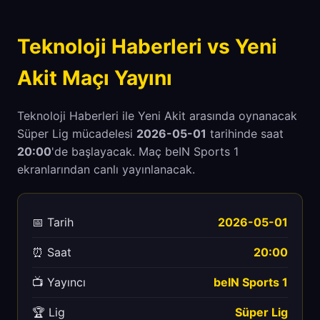
Teknoloji Haberleri vs Yeni
Akit Maçı Yayını
Teknoloji Haberleri ile Yeni Akit arasında oynanacak
Süper Lig mücadelesi
2026-05-01
tarihinde saat
20:00
'de başlayacak. Maç beIN Sports 1
ekranlarından canlı yayınlanacak.
📅 Tarih
2026-05-01
⏰ Saat
20:00
📺 Yayıncı
beIN Sports 1
🏆 Lig
Süper Lig