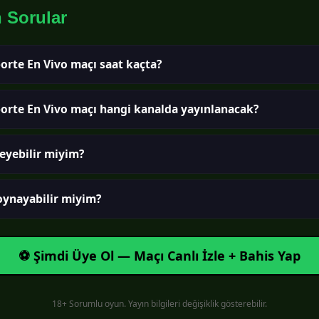
 Sorular
rte En Vivo maçı saat kaçta?
rte En Vivo maçı hangi kanalda yayınlanacak?
leyebilir miyim?
oynayabilir miyim?
⚽ Şimdi Üye Ol — Maçı Canlı İzle + Bahis Yap
18+ Sorumlu oyun. Yayın bilgileri değişiklik gösterebilir.