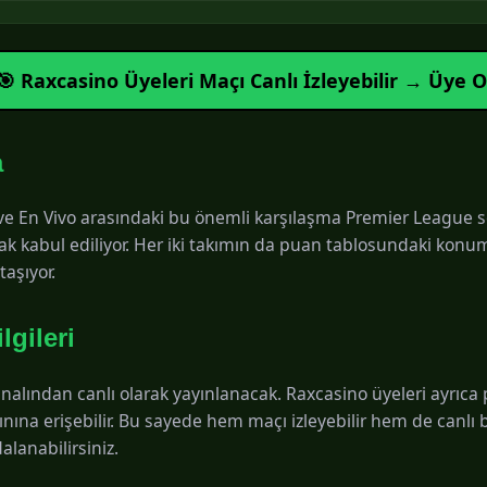
🎯 Raxcasino Üyeleri Maçı Canlı İzleyebilir → Üye O
a
e En Vivo arasındaki bu önemli karşılaşma Premier League s
rak kabul ediliyor. Her iki takımın da puan tablosundaki kon
aşıyor.
lgileri
nalından canlı olarak yayınlanacak. Raxcasino üyeleri ayrıca
yınına erişebilir. Bu sayede hem maçı izleyebilir hem de canlı 
lanabilirsiniz.