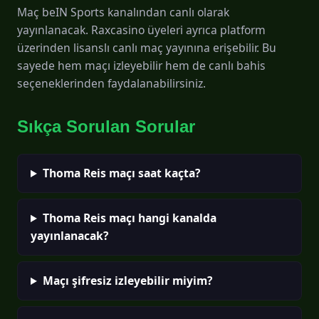
Maç beIN Sports kanalından canlı olarak
yayınlanacak. Raxcasino üyeleri ayrıca platform
üzerinden lisanslı canlı maç yayınına erişebilir. Bu
sayede hem maçı izleyebilir hem de canlı bahis
seçeneklerinden faydalanabilirsiniz.
Sıkça Sorulan Sorular
Thoma Reis maçı saat kaçta?
Thoma Reis maçı hangi kanalda
yayınlanacak?
Maçı şifresiz izleyebilir miyim?