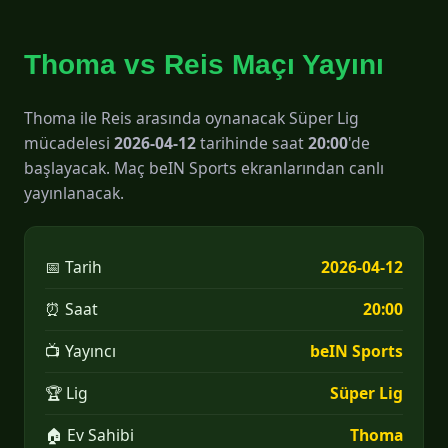
Thoma vs Reis Maçı Yayını
Thoma ile Reis arasında oynanacak Süper Lig
mücadelesi
2026-04-12
tarihinde saat
20:00
'de
başlayacak. Maç beIN Sports ekranlarından canlı
yayınlanacak.
📅 Tarih
2026-04-12
⏰ Saat
20:00
📺 Yayıncı
beIN Sports
🏆 Lig
Süper Lig
🏠 Ev Sahibi
Thoma