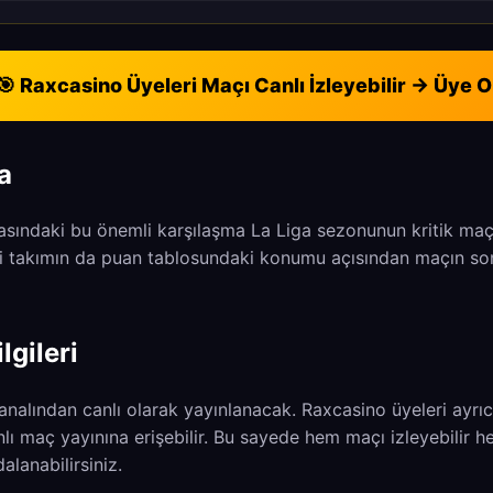
🎯 Raxcasino Üyeleri Maçı Canlı İzleyebilir → Üye O
a
asındaki bu önemli karşılaşma La Liga sezonunun kritik maçl
 iki takımın da puan tablosundaki konumu açısından maçın 
lgileri
nalından canlı olarak yayınlanacak. Raxcasino üyeleri ayrı
nlı maç yayınına erişebilir. Bu sayede hem maçı izleyebilir h
lanabilirsiniz.