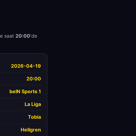
de saat
20:00
'de
2026-04-19
20:00
beIN Sports 1
La Liga
Tobia
Hellgren