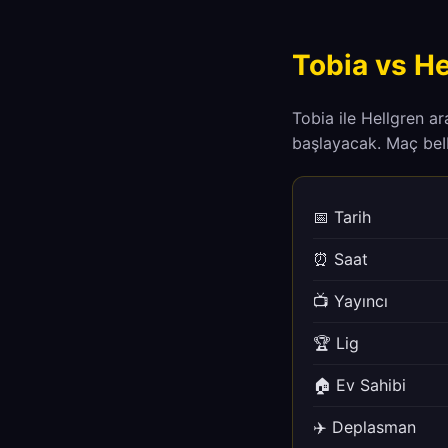
Tobia vs He
Tobia ile Hellgren 
başlayacak. Maç beIN
📅 Tarih
⏰ Saat
📺 Yayıncı
🏆 Lig
🏠 Ev Sahibi
✈️ Deplasman