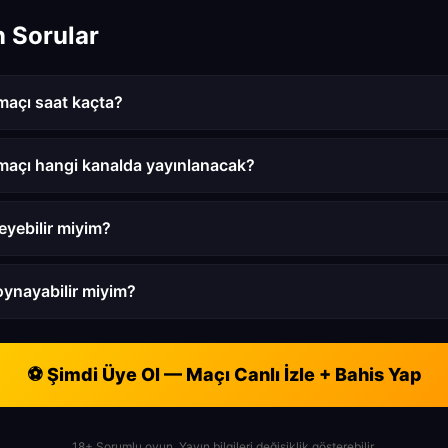
n Sorular
maçı saat kaçta?
maçı hangi kanalda yayınlanacak?
leyebilir miyim?
oynayabilir miyim?
⚽ Şimdi Üye Ol — Maçı Canlı İzle + Bahis Yap
18+ Sorumlu oyun. Yayın bilgileri değişiklik gösterebilir.