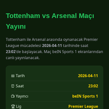
Tottenham vs Arsenal Maçı
Yayını
Tottenham ile Arsenal arasında oynanacak Premier
League mücadelesi
2026-04-11
tarihinde saat
23:02
'de başlayacak. Maç beIN Sports 1 ekranlarından
canlı yayınlanacak.
📅 Tarih
2026-04-11
⏰ Saat
23:02
📺 Yayıncı
beIN Sports 1
🏆 Lig
Premier League