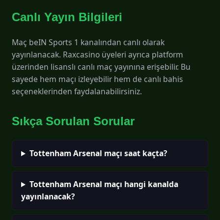
Canlı Yayın Bilgileri
Maç beIN Sports 1 kanalından canlı olarak
yayınlanacak. Raxcasino üyeleri ayrıca platform
üzerinden lisanslı canlı maç yayınına erişebilir. Bu
sayede hem maçı izleyebilir hem de canlı bahis
seçeneklerinden faydalanabilirsiniz.
Sıkça Sorulan Sorular
Tottenham Arsenal maçı saat kaçta?
Tottenham Arsenal maçı hangi kanalda
yayınlanacak?