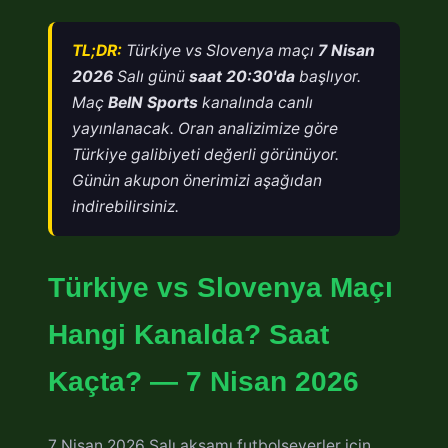
TL;DR:
Türkiye vs Slovenya maçı
7 Nisan
2026
Salı günü
saat 20:30'da
başlıyor.
Maç
BeIN Sports
kanalında canlı
yayınlanacak. Oran analizimize göre
Türkiye galibiyeti değerli görünüyor.
Günün akupon önerimizi aşağıdan
indirebilirsiniz.
Türkiye vs Slovenya Maçı
Hangi Kanalda? Saat
Kaçta? — 7 Nisan 2026
7 Nisan 2026 Salı akşamı futbolseverler için