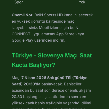
Spor
Yok
Önemli Not:
BeIN Sports HD kanalını seçerek
en yüksek görüntü kalitesinde maçı
izleyebilirsiniz. Mobil izleme için beIN
CONNECT uygulamasını App Store veya
Google Play üzerinden indirin.
Türkiye - Slovenya Maçı Saat
Kaçta Başlıyor?
Maç,
7 Nisan 2026 Salı günü TSİ (Türkiye
Saati) 20:30'da
başlayacak. Bahisçiler
açısından bu saat son derece önemli: akşam
20:30 başlangıcı, iş saatlerinden sonra en
yüksek canlı bahis trafiğinin yaşandığı dilimi