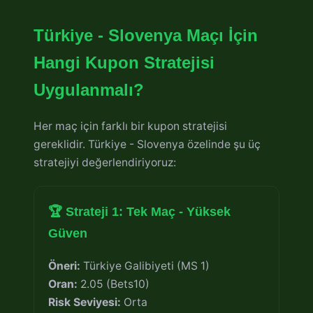
Türkiye - Slovenya Maçı İçin
Hangi Kupon Stratejisi
Uygulanmalı?
Her maç için farklı bir kupon stratejisi
gereklidir. Türkiye - Slovenya özelinde şu üç
stratejiyi değerlendiriyoruz:
🏆 Strateji 1: Tek Maç - Yüksek
Güven
Öneri:
Türkiye Galibiyeti (MS 1)
Oran:
2.05 (Bets10)
Risk Seviyesi:
Orta