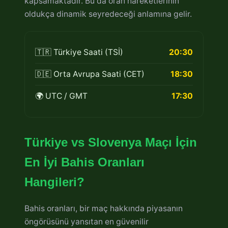
kapsamaktadır. Bu da oran hareketlerinin
oldukça dinamik seyredeceği anlamına gelir.
🇹🇷 Türkiye Saati (TSİ)
20:30
🇩🇪 Orta Avrupa Saati (CET)
18:30
🌍 UTC / GMT
17:30
Türkiye vs Slovenya Maçı İçin
En İyi Bahis Oranları
Hangileri?
Bahis oranları, bir maç hakkında piyasanın
öngörüsünü yansıtan en güvenilir