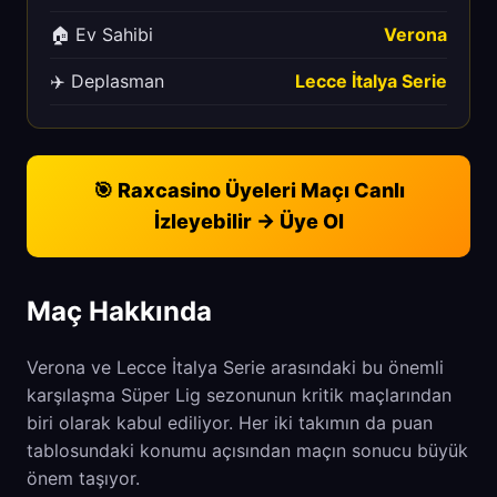
🏠 Ev Sahibi
Verona
✈️ Deplasman
Lecce İtalya Serie
🎯 Raxcasino Üyeleri Maçı Canlı
İzleyebilir → Üye Ol
Maç Hakkında
Verona ve Lecce İtalya Serie arasındaki bu önemli
karşılaşma Süper Lig sezonunun kritik maçlarından
biri olarak kabul ediliyor. Her iki takımın da puan
tablosundaki konumu açısından maçın sonucu büyük
önem taşıyor.