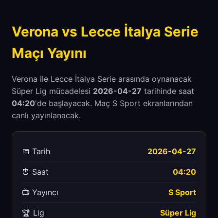
Verona vs Lecce İtalya Serie
Maçı Yayını
Verona ile Lecce İtalya Serie arasında oynanacak
Süper Lig mücadelesi
2026-04-27
tarihinde saat
04:20
'de başlayacak. Maç S Sport ekranlarından
canlı yayınlanacak.
📅 Tarih
2026-04-27
⏰ Saat
04:20
📺 Yayıncı
S Sport
🏆 Lig
Süper Lig