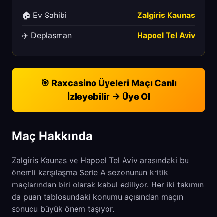
🏠 Ev Sahibi
Zalgiris Kaunas
✈️ Deplasman
Hapoel Tel Aviv
🎯 Raxcasino Üyeleri Maçı Canlı
İzleyebilir → Üye Ol
Maç Hakkında
Zalgiris Kaunas ve Hapoel Tel Aviv arasındaki bu
önemli karşılaşma Serie A sezonunun kritik
maçlarından biri olarak kabul ediliyor. Her iki takımın
da puan tablosundaki konumu açısından maçın
sonucu büyük önem taşıyor.